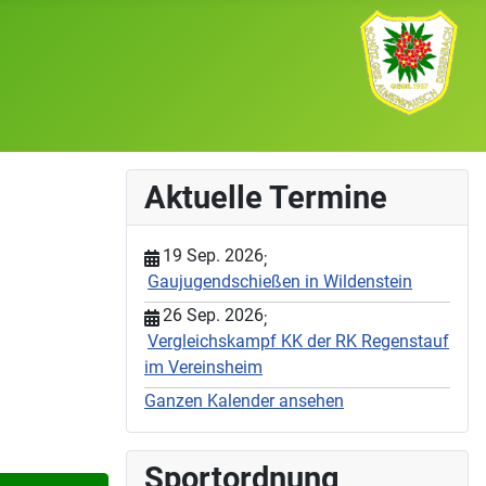
Aktuelle Termine
19 Sep. 2026
;
Gaujugendschießen in Wildenstein
26 Sep. 2026
;
Vergleichskampf KK der RK Regenstauf
im Vereinsheim
Ganzen Kalender ansehen
Sportordnung