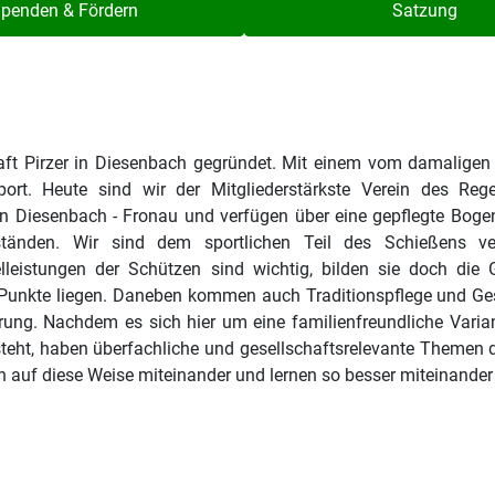
penden & Fördern
Satzung
aft Pirzer in Diesenbach gegründet. Mit einem vom damaligen
port. Heute sind wir der Mitgliederstärkste Verein des Reg
n Diesenbach - Fronau und verfügen über eine gepflegte Boge
ständen. Wir sind dem sportlichen Teil des Schießens verp
elleistungen der Schützen sind wichtig, bilden sie doch die
 Punkte liegen. Daneben kommen auch Traditionspflege und Gese
rung. Nachdem es sich hier um eine familienfreundliche Varia
 steht, haben überfachliche und gesellschaftsrelevante Themen 
en auf diese Weise miteinander und lernen so besser miteinand