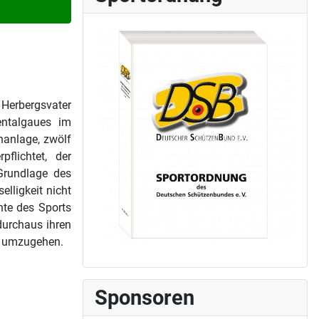
 Herbergsvater
entalgaues im
nanlage, zwölf
flichtet, der
 Grundlage des
lligkeit nicht
nte des Sports
durchaus ihren
er umzugehen.
Sponsoren