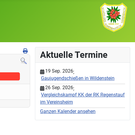
Aktuelle Termine
19 Sep. 2026
;
Gaujugendschießen in Wildenstein
26 Sep. 2026
;
Vergleichskampf KK der RK Regenstauf
im Vereinsheim
Ganzen Kalender ansehen