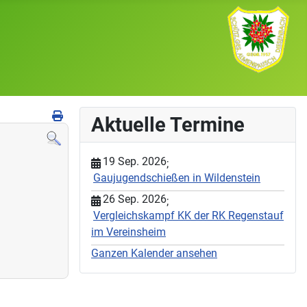
Aktuelle Termine
19 Sep. 2026
;
Gaujugendschießen in Wildenstein
26 Sep. 2026
;
Vergleichskampf KK der RK Regenstauf
im Vereinsheim
Ganzen Kalender ansehen